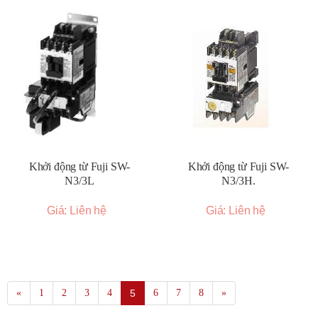
Khởi động từ Fuji SW-
Khởi động từ Fuji SW-
N3/3L
N3/3H.
Giá: Liên hệ
Giá: Liên hệ
«
1
2
3
4
5
6
7
8
»