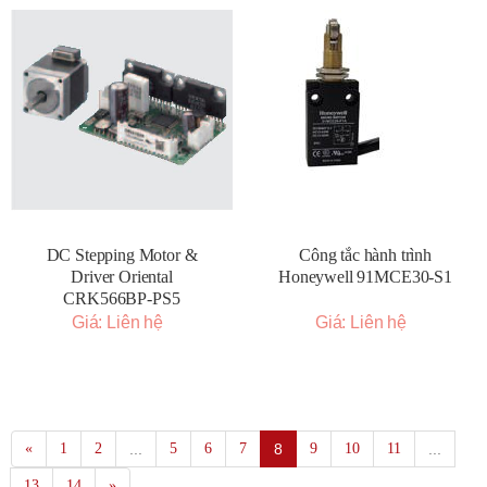
DC Stepping Motor &
Công tắc hành trình
Driver Oriental
Honeywell 91MCE30-S1
CRK566BP-PS5
Giá: Liên hệ
Giá: Liên hệ
«
1
2
...
5
6
7
8
9
10
11
...
13
14
»