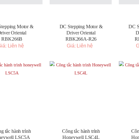
tepping Motor &
DC Stepping Motor &
DC S
river Oriental
Driver Oriental
D
RBK266B
RBK266A-R26
R
iá: Liên hệ
Giá: Liên hệ
G
g tắc hành trình
Công tắc hành trình
Côn
neywell LSC5A
Honeywell LSC4L
Hon