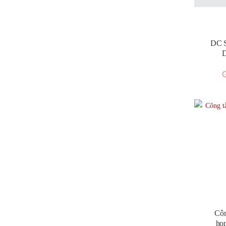
DC S
D
G
Côn
ho