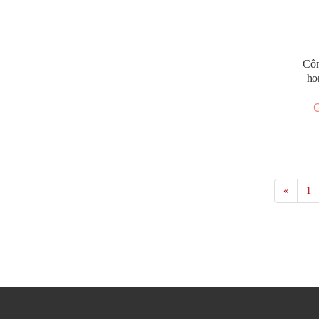
Côn
ho
G
«
1