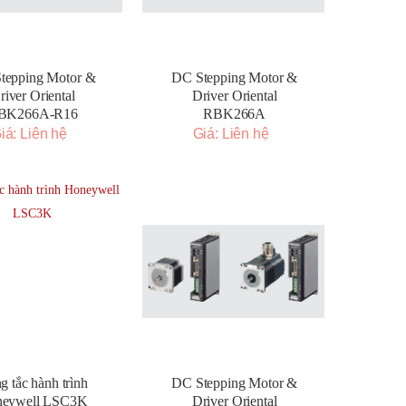
tepping Motor &
DC Stepping Motor &
river Oriental
Driver Oriental
BK266A-R16
RBK266A
iá: Liên hệ
Giá: Liên hệ
g tắc hành trình
DC Stepping Motor &
eywell LSC3K
Driver Oriental