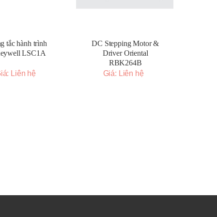
g tắc hành trình
DC Stepping Motor &
neywell LSC1A
Driver Oriental
RBK264B
iá: Liên hệ
Giá: Liên hệ