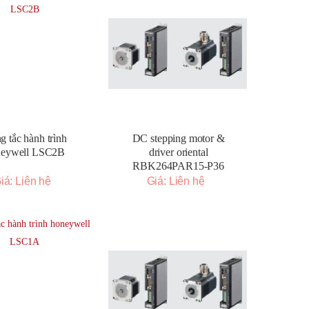
g tắc hành trình
DC stepping motor &
neywell LSC2B
driver oriental
RBK264PAR15-P36
iá: Liên hệ
Giá: Liên hệ