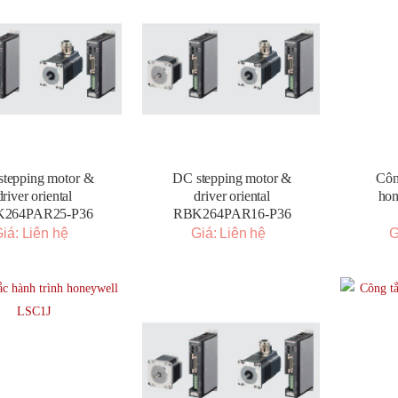
tepping motor &
DC stepping motor &
Côn
driver oriental
driver oriental
ho
264PAR25-P36
RBK264PAR16-P36
iá: Liên hệ
Giá: Liên hệ
G