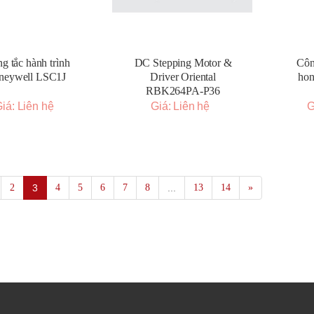
g tắc hành trình
DC Stepping Motor &
Côn
neywell LSC1J
Driver Oriental
ho
RBK264PA-P36
iá: Liên hệ
Giá: Liên hệ
G
2
3
4
5
6
7
8
...
13
14
»