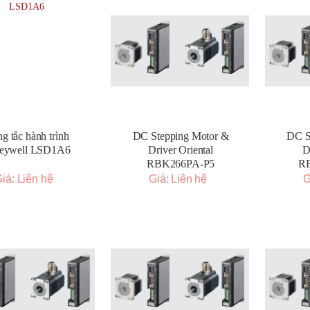
g tắc hành trình
DC Stepping Motor &
DC S
eywell LSD1A6
Driver Oriental
D
RBK266PA-P5
R
iá: Liên hệ
Giá: Liên hệ
G