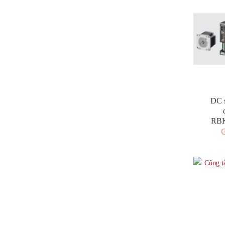
DC s
RBK
G