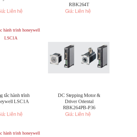
RBK264T
iá: Liên hệ
Giá: Liên hệ
g tắc hành trình
DC Stepping Motor &
neywell LSC1A
Driver Oriental
RBK264PB-P36
iá: Liên hệ
Giá: Liên hệ