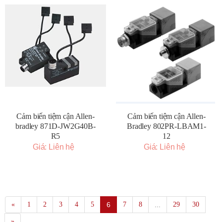
Cảm biến tiệm cận Allen-
Cảm biến tiệm cận Allen-
bradley 871D-JW2G40B-
Bradley 802PR-LBAM1-
R5
12
Giá: Liên hệ
Giá: Liên hệ
«
1
2
3
4
5
6
7
8
...
29
30
»