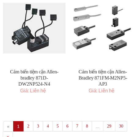
Cảm biến tiệm cận Allen-
Cảm biến tiệm cận Allen-
bradley 871D-
Bradley 871FM-M2NP5-
DW2NP524-N4
AP3
Giá: Liên hệ
Giá: Liên hệ
«
1
2
3
4
5
6
7
8
...
29
30
»