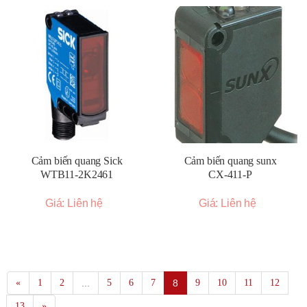
Cảm biến quang Sick
Cảm biến quang sunx
WTB11-2K2461
CX-411-P
Giá: Liên hệ
Giá: Liên hệ
«
1
2
...
5
6
7
8
9
10
11
12
13
»