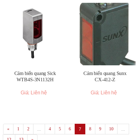
Cảm biến quang Sick
Cảm biến quang Sunx
WTB4S-3N1132H
CX-412-Z
Giá: Liên hệ
Giá: Liên hệ
«
1
2
...
4
5
6
7
8
9
10
...
12
13
»