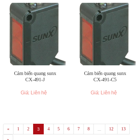
Cảm biến quang sunx
Cảm biến quang sunx
CX-491-J
CX-491-C5
Giá: Liên hệ
Giá: Liên hệ
«
1
2
3
4
5
6
7
8
...
12
13
»