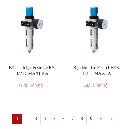
Bộ chỉnh lọc Festo LFRS-
Bộ chỉnh lọc Festo LFRS-
1/2-D-MAXI-KA
1/2-D-MAXI-A
Giá: Liên hệ
Giá: Liên hệ
«
1
2
3
4
5
6
7
8
9
10
»