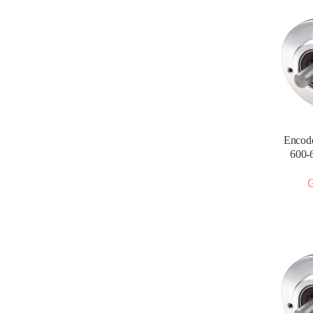
Encode
600-
G