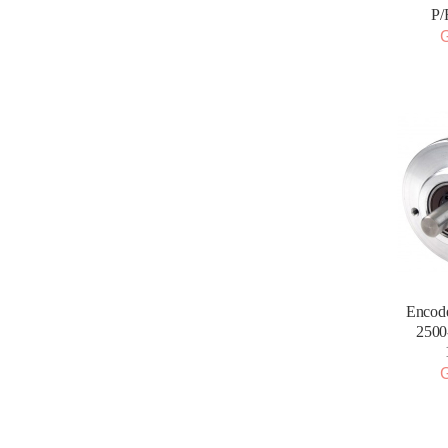
P/
G
Encode
2500
G