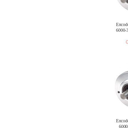
Encode
6000-
G
Encode
6000