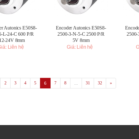
r Autonics E50S8-
Encoder Autonics E50S8-
Encode
6-L-24-C 600 P/R
2500-3-N-5-C 2500 P/R
2500-
12-24V 8mm
5V 8mm
iá: Liên hệ
Giá: Liên hệ
G
2
3
4
5
6
7
8
...
31
32
»