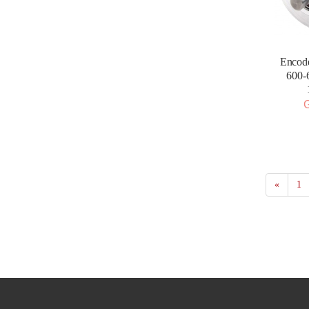
Encode
600-
G
«
1