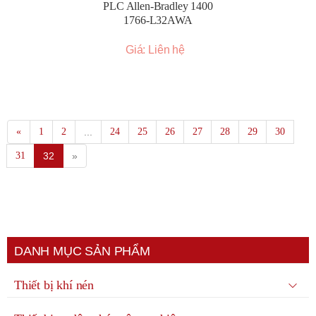
PLC Allen-Bradley 1400
1766-L32AWA
Giá: Liên hệ
«
1
2
...
24
25
26
27
28
29
30
31
32
»
DANH MỤC SẢN PHẨM
Thiết bị khí nén