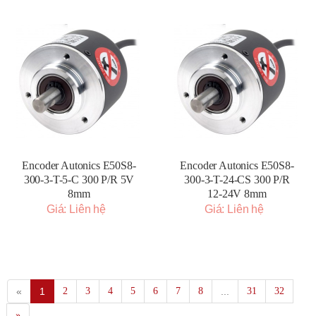
Encoder Autonics E50S8-
Encoder Autonics E50S8-
300-3-T-5-C 300 P/R 5V
300-3-T-24-CS 300 P/R
8mm
12-24V 8mm
Giá: Liên hệ
Giá: Liên hệ
«
1
2
3
4
5
6
7
8
...
31
32
»