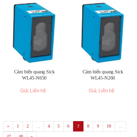
Cảm biến quang Sick
Cảm biến quang Sick
WL45-N650
WL45-N260
Giá: Liên hệ
Giá: Liên hệ
«
1
2
...
4
5
6
7
8
9
10
...
47
48
»