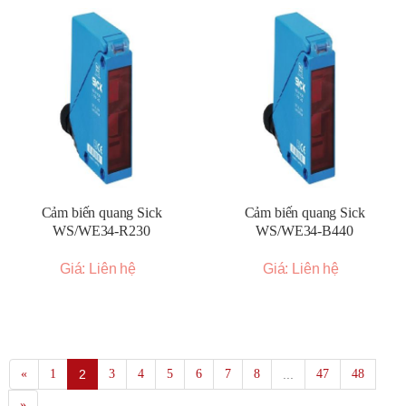
Cảm biến quang Sick
Cảm biến quang Sick
WS/WE34-R230
WS/WE34-B440
Giá: Liên hệ
Giá: Liên hệ
«
1
2
3
4
5
6
7
8
...
47
48
»