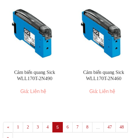
Cảm biến quang Sick
Cảm biến quang Sick
WLL170T-2N490
WLL170T-2N460
Giá: Liên hệ
Giá: Liên hệ
«
1
2
3
4
5
6
7
8
...
47
48
»